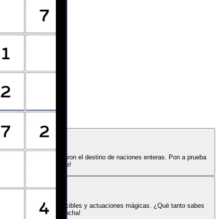
diales?
s arbitrales que cambiaron el destino de naciones enteras. Pon a prueba
¡Que comience el debate!
ar, hasta porteras invencibles y actuaciones mágicas. ¿Qué tanto sabes
o en este lado de la cancha!