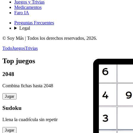
Juegos y Trivias
Medicamentos
Faro IA
Preguntas Frecuentes
Legal
© Soy Más | Todos los derechos reservados,
2026
.
Todo
Juegos
Trivias
Top juegos
2048
Combina fichas hasta 2048
Jugar
Sudoku
Llena la cuadrícula sin repetir
Jugar