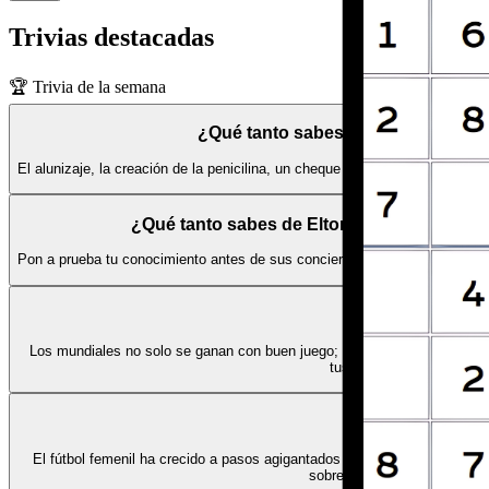
Trivias destacadas
🏆 Trivia de la semana
¿Qué tanto sabes de las primeras
El alunizaje, la creación de la penicilina, un cheque que cambio una vida
¿Qué tanto sabes de Elton John?
Pon a prueba tu conocimiento antes de sus conciertos de despedida en 
¿Qué t
Los mundiales no solo se ganan con buen juego; también se definen por 
tus conocimientos sobre
El fútbol femenil ha crecido a pasos agigantados y nos ha dejado mome
sobre las leyendas que han 