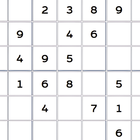
 veces que cambiaron al mundo?
...¿qué tanto sabes de estas primeras veces que cambiaron la historia?
CDMX.
anto recuerdas de los momentos más picantes de los mun
momentos de genialidad pura, trampas legendarias, viveza criolla y decisione
 los momentos más polémicos, oscuros y gloriosos de las copas del mundo. 
¿Qué tanto sabes de las leyendas del mundial femenil?
ntos imborrables. Desde récords de goles que ningún hombre ha podido igual
forjado la historia de los mundiales femeniles? ¡Demuestra que eres un expert