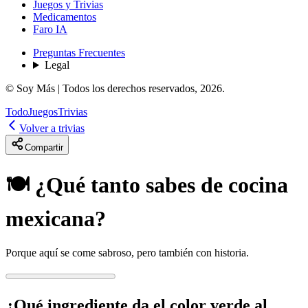
Juegos y Trivias
Medicamentos
Faro IA
Preguntas Frecuentes
Legal
© Soy Más | Todos los derechos reservados,
2026
.
Todo
Juegos
Trivias
Volver a trivias
Compartir
🍽️ ¿Qué tanto sabes de cocina
mexicana?
Porque aquí se come sabroso, pero también con historia.
¿Qué ingrediente da el color verde al