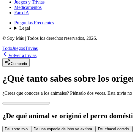
Juegos y Trivias
Medicamentos
Faro IA
Preguntas Frecuentes
Legal
© Soy Más | Todos los derechos reservados,
2026
.
Todo
Juegos
Trivias
Volver a trivias
Compartir
¿Qué tanto sabes sobre los oríge
¿Crees que conoces a los animales? Piénsalo dos veces. Esta trivia no t
¿De qué animal se originó el perro domésti
Del zorro rojo.
De una especie de lobo ya extinta.
Del chacal dorado.