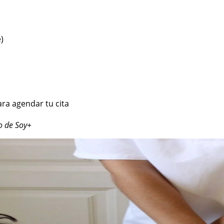
)
ara agendar tu cita
o de Soy+