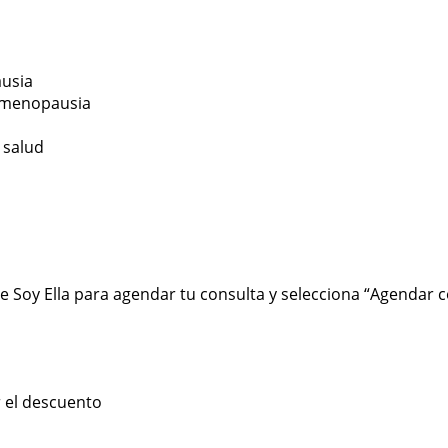
ausia
y menopausia
e salud
e Soy Ella para agendar tu consulta y selecciona “Agendar c
r el descuento