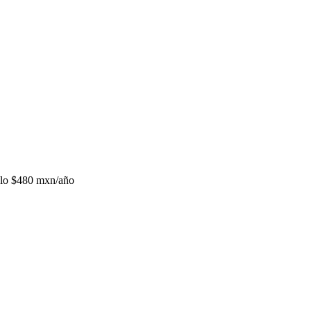
lo
$480 mxn/año