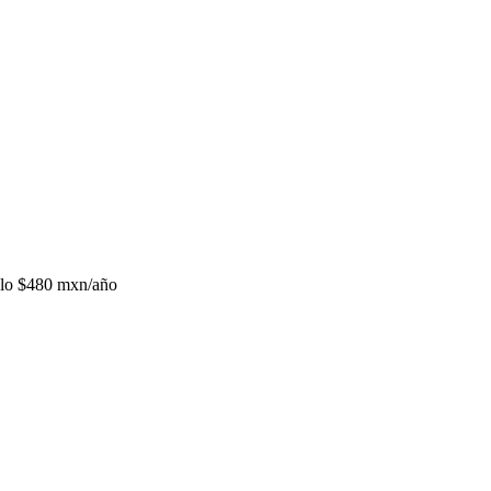
lo
$480 mxn/año