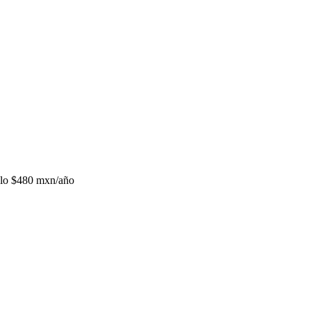
lo
$480 mxn/año