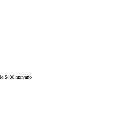
lo
$480 mxn/año