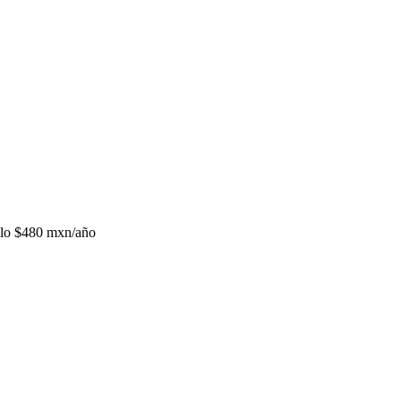
lo
$480 mxn/año