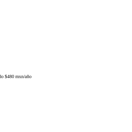
lo
$480 mxn/año