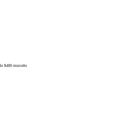
lo
$480 mxn/año