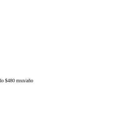
lo
$480 mxn/año