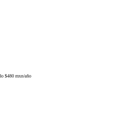
lo
$480 mxn/año