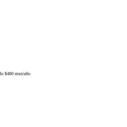
lo
$480 mxn/año