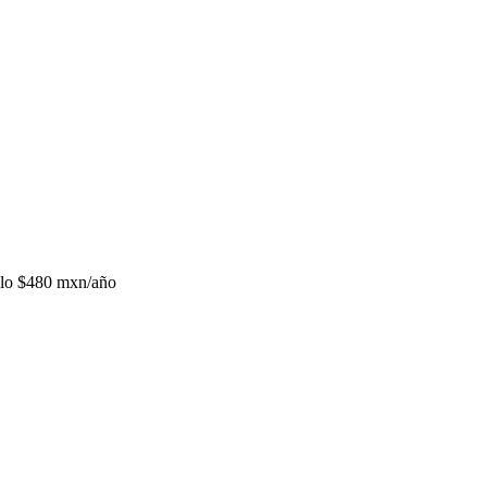
lo
$480 mxn/año