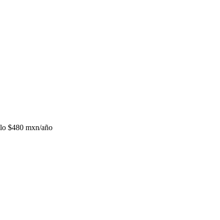
lo
$480 mxn/año