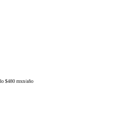
lo
$480 mxn/año