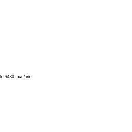
lo
$480 mxn/año