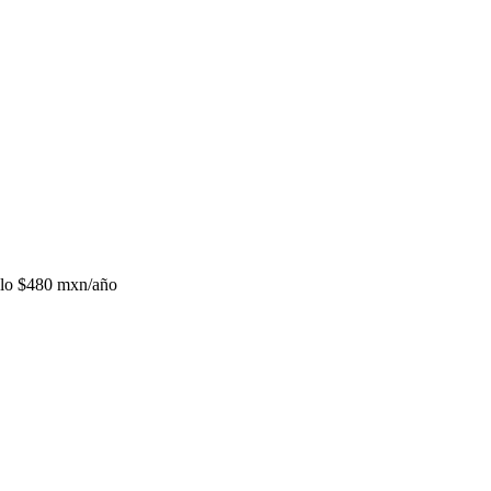
lo
$480 mxn/año