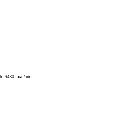
lo
$480 mxn/año