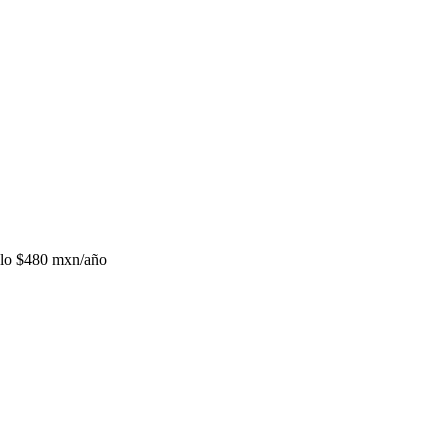
lo
$480 mxn/año