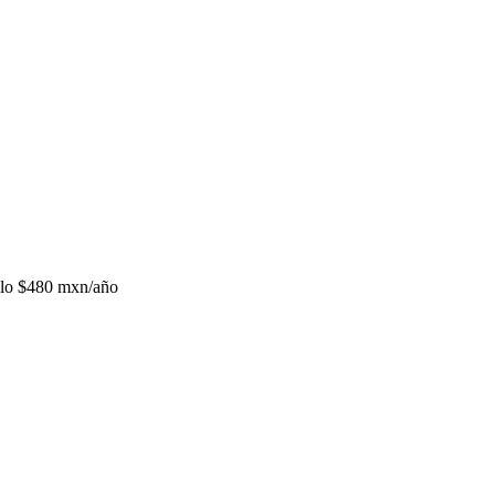
lo
$480 mxn/año