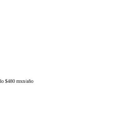
lo
$480 mxn/año