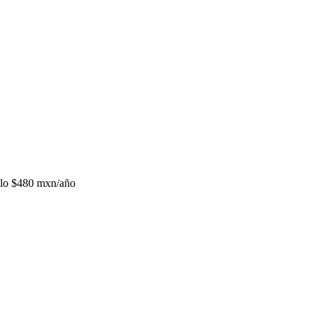
lo
$480 mxn/año