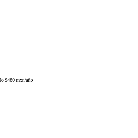
lo
$480 mxn/año