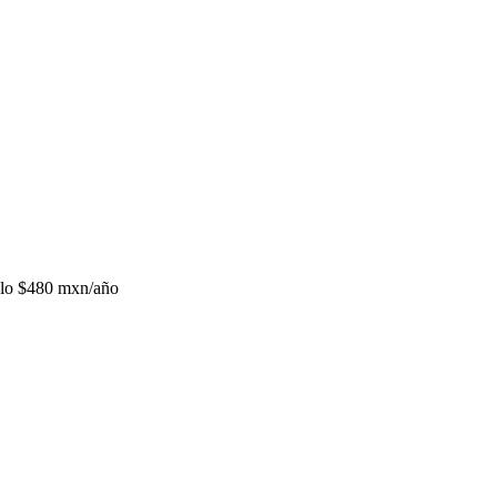
lo
$480 mxn/año