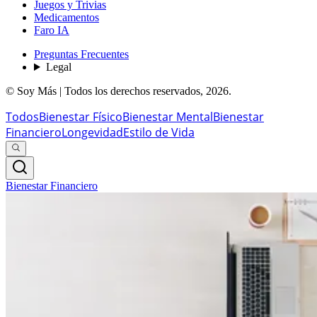
Juegos y Trivias
Medicamentos
Faro IA
Preguntas Frecuentes
Legal
© Soy Más | Todos los derechos reservados,
2026
.
Todos
Bienestar Físico
Bienestar Mental
Bienestar
Financiero
Longevidad
Estilo de Vida
Bienestar Financiero