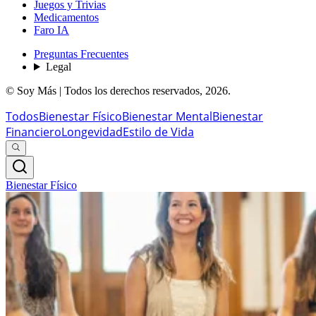
Juegos y Trivias
Medicamentos
Faro IA
Preguntas Frecuentes
Legal
© Soy Más | Todos los derechos reservados,
2026
.
Todos
Bienestar Físico
Bienestar Mental
Bienestar
Financiero
Longevidad
Estilo de Vida
Bienestar Físico