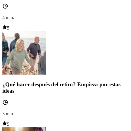
4
min.
5
¿Qué hacer después del retiro? Empieza por estas
ideas
3
min.
5