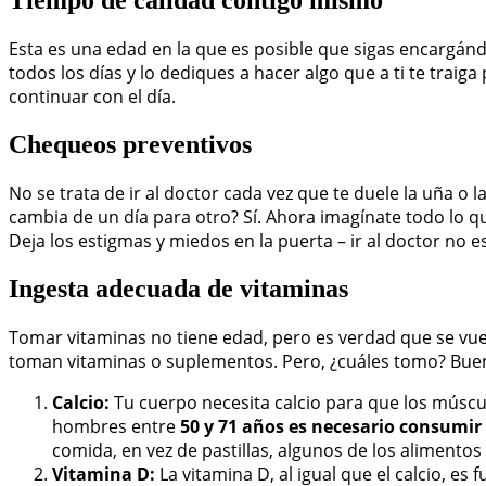
Tiempo de calidad contigo mismo
Esta es una edad en la que es posible que sigas encargán
todos los días y lo dediques a hacer algo que a ti te traig
continuar con el día.
Chequeos preventivos
No se trata de ir al doctor cada vez que te duele la uña o 
cambia de un día para otro? Sí. Ahora imagínate todo lo q
Deja los estigmas y miedos en la puerta – ir al doctor n
Ingesta adecuada de vitaminas
Tomar vitaminas no tiene edad, pero es verdad que se vu
toman vitaminas o suplementos. Pero, ¿cuáles tomo? Buen
Calcio:
Tu cuerpo necesita calcio para que los múscu
hombres entre
50 y 71 años es necesario consumir
comida, en vez de pastillas, algunos de los alimentos r
Vitamina D:
La vitamina D, al igual que el calcio, e