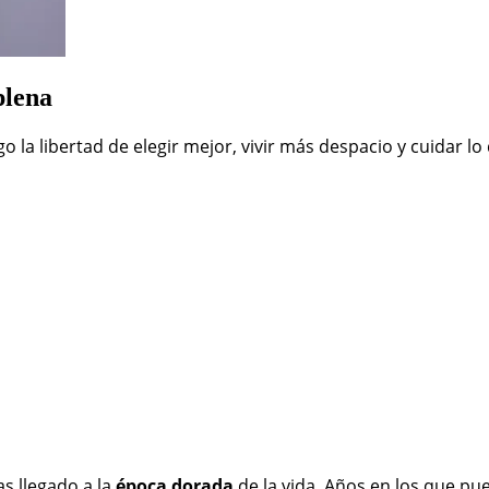
plena
go la libertad de elegir mejor, vivir más despacio y cuidar
s llegado a la
época dorada
de la vida. Años en los que pue