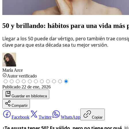
50 y brillando: hábitos para una vida más 
Llegar a los 50 puede dar vértigo, pero también trae consi
clave para que esta década sea tu mejor versión.
María Arce
Autor verificado
Publicado
22 de ene, 2026
Guardar
en biblioteca
Compartir
Facebook
Twitter
WhatsApp
Copiar
¿Te asusta tener 50? Es válido, pero no tiene por qué.
Ha