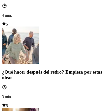
4
min.
5
¿Qué hacer después del retiro? Empieza por estas
ideas
3
min.
5