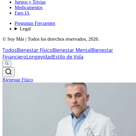
Juegos y Trivias
Medicamentos
Faro IA
Preguntas Frecuentes
Legal
© Soy Más | Todos los derechos reservados,
2026
.
Todos
Bienestar Físico
Bienestar Mental
Bienestar
Financiero
Longevidad
Estilo de Vida
Bienestar Físico