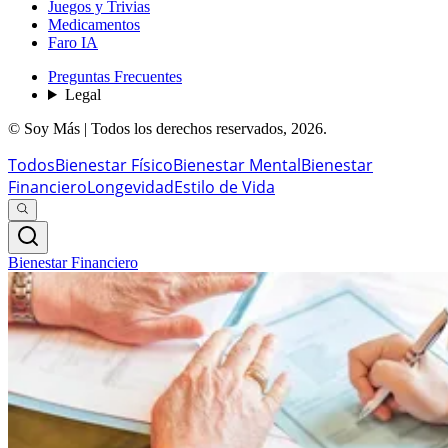
Juegos y Trivias
Medicamentos
Faro IA
Preguntas Frecuentes
Legal
© Soy Más | Todos los derechos reservados,
2026
.
Todos
Bienestar Físico
Bienestar Mental
Bienestar
Financiero
Longevidad
Estilo de Vida
Bienestar Financiero