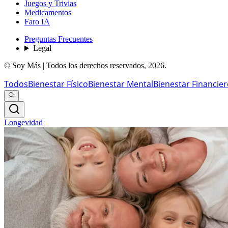
Juegos y Trivias
Medicamentos
Faro IA
Preguntas Frecuentes
Legal
© Soy Más | Todos los derechos reservados,
2026
.
Todos
Bienestar Físico
Bienestar Mental
Bienestar Financie
Longevidad