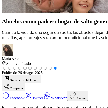
Abuelos como padres: hogar de salto gener
Cuando la vida da una segunda vuelta, los abuelos dejan 
desafíos, aprendizajes y un amor incondicional que trasc
María Arce
Autor verificado
Publicado
26 de ago, 2025
Guardar
en biblioteca
Compartir
Facebook
Twitter
WhatsApp
Copiar
Para muchos, ser abuelo significa consentir, contar histor