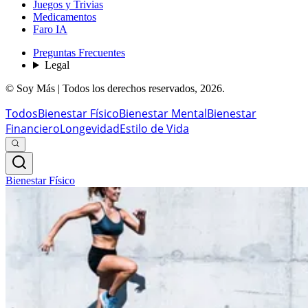
Juegos y Trivias
Medicamentos
Faro IA
Preguntas Frecuentes
Legal
© Soy Más | Todos los derechos reservados,
2026
.
Todos
Bienestar Físico
Bienestar Mental
Bienestar
Financiero
Longevidad
Estilo de Vida
Bienestar Físico