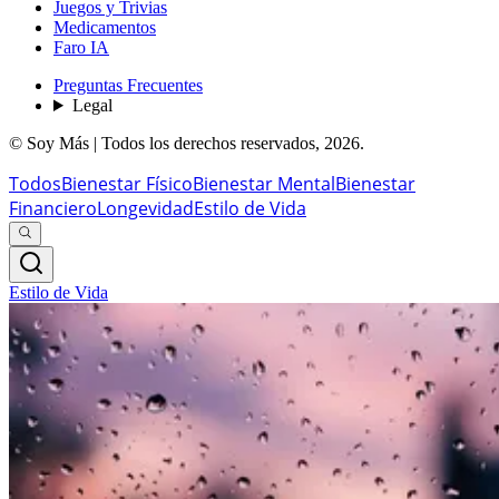
Juegos y Trivias
Medicamentos
Faro IA
Preguntas Frecuentes
Legal
© Soy Más | Todos los derechos reservados,
2026
.
Todos
Bienestar Físico
Bienestar Mental
Bienestar
Financiero
Longevidad
Estilo de Vida
Estilo de Vida