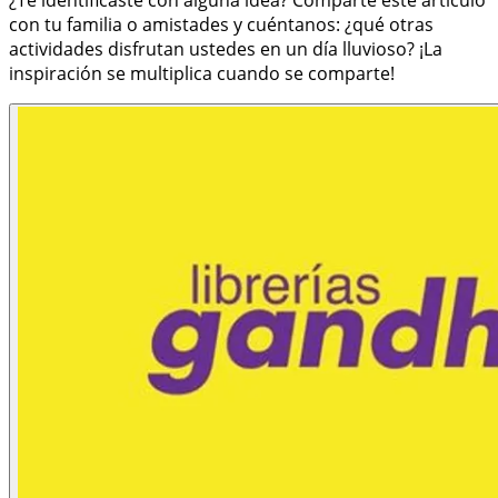
con tu familia o amistades y cuéntanos: ¿qué otras
actividades disfrutan ustedes en un día lluvioso? ¡La
inspiración se multiplica cuando se comparte!