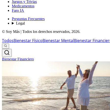
Juegos y Trivias
Medicamentos
Faro IA
Preguntas Frecuentes
Legal
© Soy Más | Todos los derechos reservados,
2026
.
Todos
Bienestar Físico
Bienestar Mental
Bienestar Financie
Bienestar Financiero