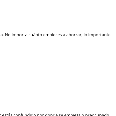
ura. No importa cuánto empieces a ahorrar, lo importante
jor estás confundido por donde se empieza o preocupado