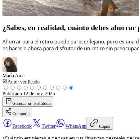
¿Sabes, en realidad, cuánto debes ahorrar 
Ahorrar para el retiro puede parecer lejano, pero es una 
es hacerlo ahora para disfrutar de un retiro sin preocupa
María Arce
Autor verificado
Publicado
12 de nov, 2025
Guardar
en biblioteca
Compartir
Facebook
Twitter
WhatsApp
Copiar
¿Cuándo empiezas a pensar en tus finanzas después del r