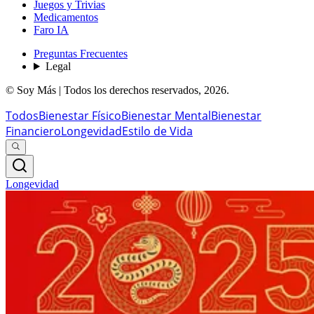
Juegos y Trivias
Medicamentos
Faro IA
Preguntas Frecuentes
Legal
© Soy Más | Todos los derechos reservados,
2026
.
Todos
Bienestar Físico
Bienestar Mental
Bienestar
Financiero
Longevidad
Estilo de Vida
Longevidad