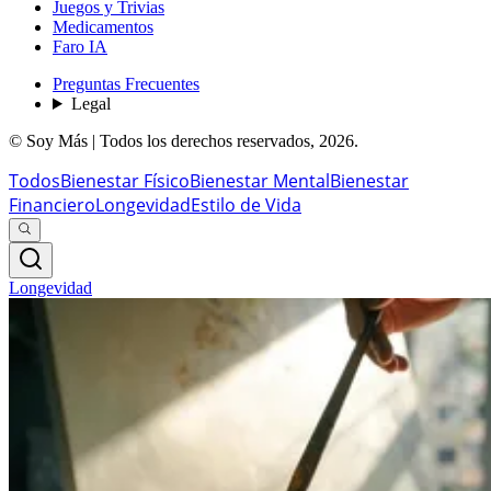
Juegos y Trivias
Medicamentos
Faro IA
Preguntas Frecuentes
Legal
© Soy Más | Todos los derechos reservados,
2026
.
Todos
Bienestar Físico
Bienestar Mental
Bienestar
Financiero
Longevidad
Estilo de Vida
Longevidad