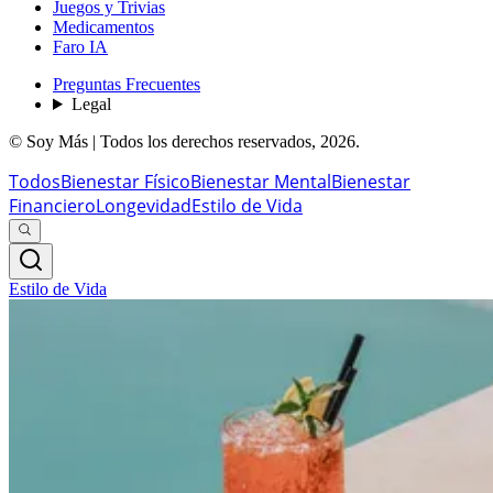
Juegos y Trivias
Medicamentos
Faro IA
Preguntas Frecuentes
Legal
© Soy Más | Todos los derechos reservados,
2026
.
Todos
Bienestar Físico
Bienestar Mental
Bienestar
Financiero
Longevidad
Estilo de Vida
Estilo de Vida