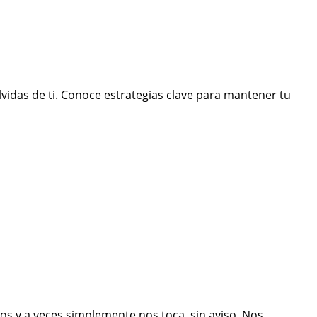
lvidas de ti. Conoce estrategias clave para mantener tu
os y a veces simplemente nos toca, sin aviso. Nos