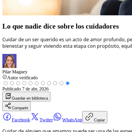
Lo que nadie dice sobre los cuidadores
Cuidar de un ser querido es un acto de amor profundo, per
bienestar y seguir viviendo esta etapa con propósito, equil
Pilar Maguey
Autor verificado
Publicado
7 de abr, 2026
Guardar
en biblioteca
Compartir
Facebook
Twitter
WhatsApp
Copiar
Cuidar de alguien que amamos puede ser una de las experie