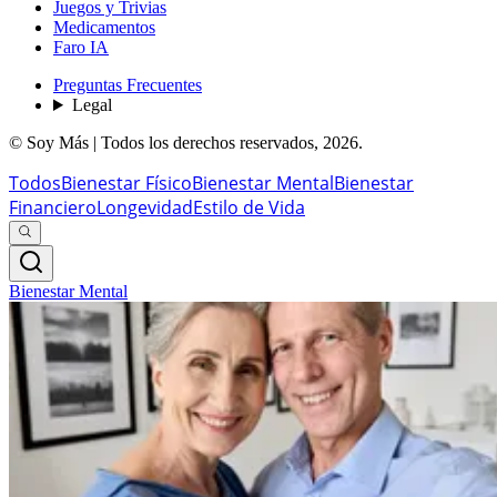
Juegos y Trivias
Medicamentos
Faro IA
Preguntas Frecuentes
Legal
© Soy Más | Todos los derechos reservados,
2026
.
Todos
Bienestar Físico
Bienestar Mental
Bienestar
Financiero
Longevidad
Estilo de Vida
Bienestar Mental