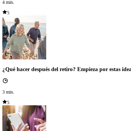
4
min.
5
¿Qué hacer después del retiro? Empieza por estas ide
3
min.
5