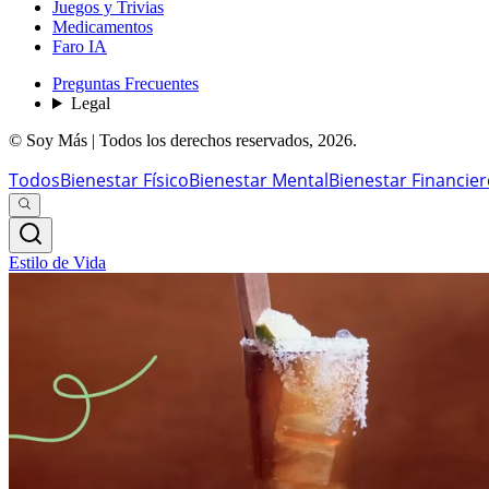
Juegos y Trivias
Medicamentos
Faro IA
Preguntas Frecuentes
Legal
© Soy Más | Todos los derechos reservados,
2026
.
Todos
Bienestar Físico
Bienestar Mental
Bienestar Financie
Estilo de Vida