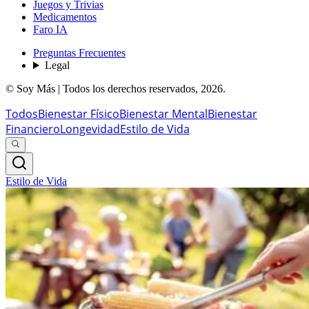
Juegos y Trivias
Medicamentos
Faro IA
Preguntas Frecuentes
Legal
© Soy Más | Todos los derechos reservados,
2026
.
Todos
Bienestar Físico
Bienestar Mental
Bienestar
Financiero
Longevidad
Estilo de Vida
Estilo de Vida