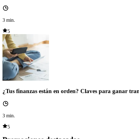
3
min.
5
¿Tus finanzas están en orden? Claves para ganar tra
3
min.
5