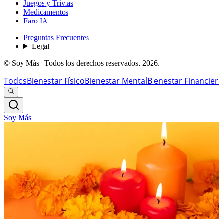
Juegos y Trivias
Medicamentos
Faro IA
Preguntas Frecuentes
Legal
© Soy Más | Todos los derechos reservados,
2026
.
Todos
Bienestar Físico
Bienestar Mental
Bienestar Financie
Soy Más