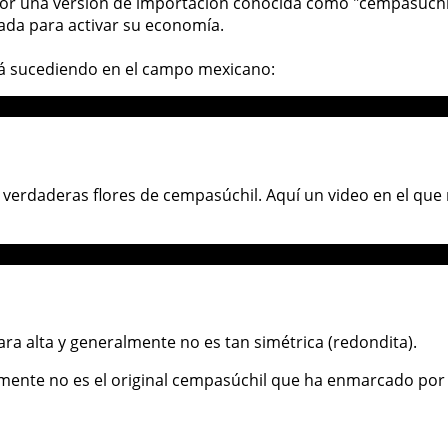
or una versión de importación conocida como "cempasúchil 
da para activar su economía.
stá sucediendo en el campo mexicano:
erdaderas flores de cempasúchil. Aquí un video en el que no
ra alta y generalmente no es tan simétrica (redondita).
uramente no es el original cempasúchil que ha enmarcado por