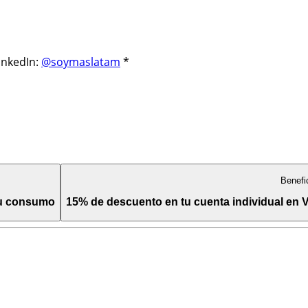
inkedIn:
@soymaslatam
*
Benefi
tu consumo
15% de descuento en tu cuenta individual en