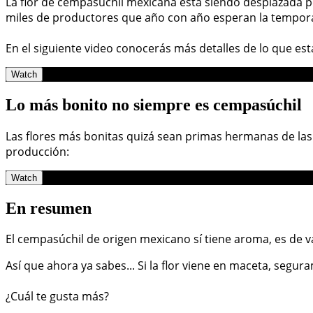
La flor de cempasúchil mexicana está siendo desplazada p
miles de productores que año con año esperan la tempora
En el siguiente video conocerás más detalles de lo que e
Watch
Lo más bonito no siempre es cempasúchil
Las flores más bonitas quizá sean primas hermanas de las v
producción:
Watch
En resumen
El cempasúchil de origen mexicano sí tiene aroma, es de va
Así que ahora ya sabes... Si la flor viene en maceta, seg
¿Cuál te gusta más?