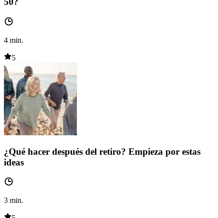
50?
4
min.
5
¿Qué hacer después del retiro? Empieza por estas
ideas
3
min.
5