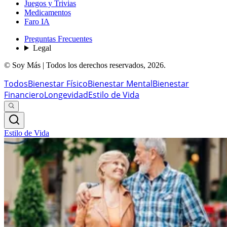
Juegos y Trivias
Medicamentos
Faro IA
Preguntas Frecuentes
Legal
© Soy Más | Todos los derechos reservados,
2026
.
Todos
Bienestar Físico
Bienestar Mental
Bienestar
Financiero
Longevidad
Estilo de Vida
Estilo de Vida