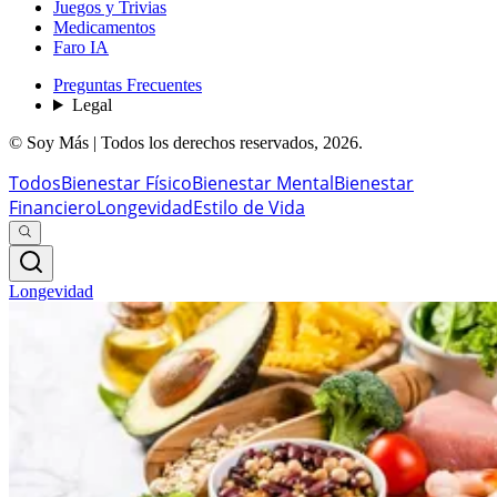
Juegos y Trivias
Medicamentos
Faro IA
Preguntas Frecuentes
Legal
© Soy Más | Todos los derechos reservados,
2026
.
Todos
Bienestar Físico
Bienestar Mental
Bienestar
Financiero
Longevidad
Estilo de Vida
Longevidad