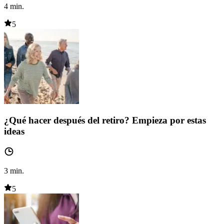
4
min.
5
¿Qué hacer después del retiro? Empieza por estas
ideas
3
min.
5