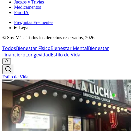
Juegos y Trivias
Medicamentos
Faro IA
Preguntas Frecuentes
Legal
© Soy Más | Todos los derechos reservados,
2026
.
Todos
Bienestar Físico
Bienestar Mental
Bienestar
Financiero
Longevidad
Estilo de Vida
Estilo de Vida