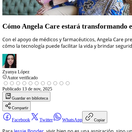
Cómo Angela Care estará transformando el 
Con el apoyo de médicos y farmacéuticos, Angela Care pre
cómo la tecnología puede facilitar la vida y brindar segur
Zyanya López
Autor verificado
Publicado
13 de nov, 2025
Guardar
en biblioteca
Compartir
Facebook
Twitter
WhatsApp
Copiar
Para
Jessie Bonder
, vivir bien no es una aspiración, sino u