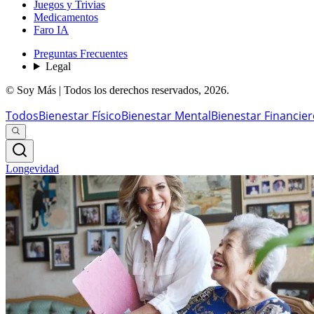
Juegos y Trivias
Medicamentos
Faro IA
Preguntas Frecuentes
Legal
© Soy Más | Todos los derechos reservados,
2026
.
Todos
Bienestar Físico
Bienestar Mental
Bienestar Financie
Longevidad