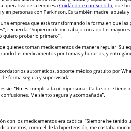
ora operativa de la empresa
Cuidándote con Sentido
, que br
 y en personas con Parkinson. Es también madre, abuela y u
, una empresa que está transformando la forma en que las
es”, recuerda. “Supieron de mi trabajo con adultos mayores
o quiero probarlo primero’”.
da de quienes toman medicamentos de manera regular. Su e
parando los medicamentos por tomas y horarios, y entregán
cordatorios automáticos, soporte médico gratuito por Whats
de forma segura y supervisada.
Jessie. “No es complicada ni impersonal. Cada sobre tiene 
y confusiones. Me siento segura y acompañada”.
ión con los medicamentos era caótica. “Siempre he tenido u
dicamentos, como el de la hipertensión, me costaba mucho