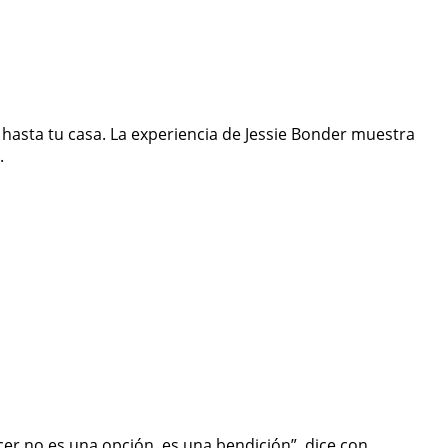
hasta tu casa. La experiencia de Jessie Bonder muestra
.
jecer no es una opción, es una bendición”, dice con