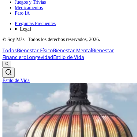
Juegos y Trivias
Medicamentos
Faro IA
Preguntas Frecuentes
Legal
© Soy Más | Todos los derechos reservados,
2026
.
Todos
Bienestar Físico
Bienestar Mental
Bienestar
Financiero
Longevidad
Estilo de Vida
Estilo de Vida