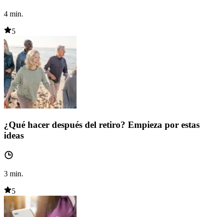
4
min.
5
¿Qué hacer después del retiro? Empieza por estas
ideas
3
min.
5