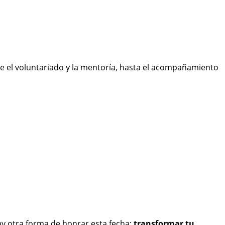
de el voluntariado y la mentoría, hasta el acompañamiento
ay otra forma de honrar esta fecha:
transformar tu