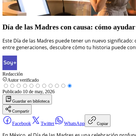
Día de las Madres con causa: cómo ayudar 
Este Día de las Madres puede tener un nuevo significado:
entre generaciones, descubre cómo tu historia puede con
Redacción
Autor verificado
Publicado
10 de may, 2026
Guardar
en biblioteca
Compartir
Facebook
Twitter
WhatsApp
Copiar
En México, el Día de las Madres es una celebración profu