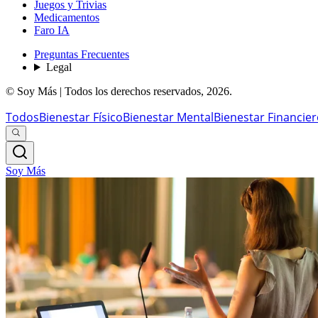
Juegos y Trivias
Medicamentos
Faro IA
Preguntas Frecuentes
Legal
© Soy Más | Todos los derechos reservados,
2026
.
Todos
Bienestar Físico
Bienestar Mental
Bienestar Financie
Soy Más